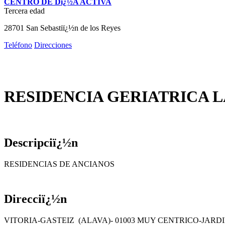
CENTRO DE Dï¿½A ACTIVA
Tercera edad
28701 San Sebastiï¿½n de los Reyes
Teléfono
Direcciones
RESIDENCIA GERIATRICA 
Descripciï¿½n
RESIDENCIAS DE ANCIANOS
Direcciï¿½n
VITORIA-GASTEIZ (ALAVA)- 01003 MUY CENTRICO-JARD