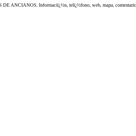
ANCIANOS. Informaciï¿½n, telï¿½fono, web, mapa, comentarios