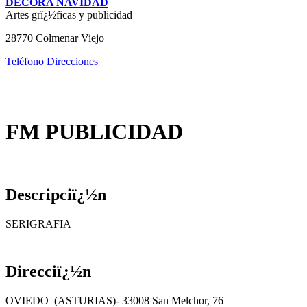
DECORA NAVIDAD
Artes grï¿½ficas y publicidad
28770 Colmenar Viejo
Teléfono
Direcciones
FM PUBLICIDAD
Descripciï¿½n
SERIGRAFIA
Direcciï¿½n
OVIEDO (ASTURIAS)- 33008 San Melchor, 76