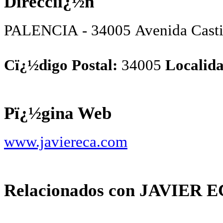
Direcciï¿½n
PALENCIA - 34005 Avenida Casti
Cï¿½digo Postal:
34005
Localida
Pï¿½gina Web
www.javiereca.com
Relacionados con JAVIER 