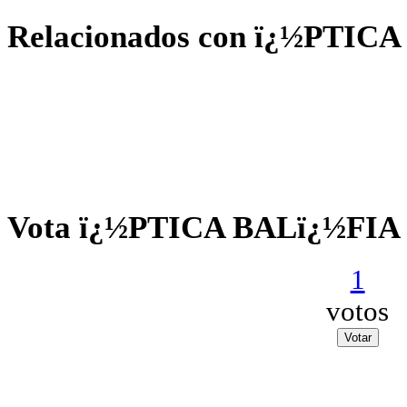
Relacionados con ï¿½PTIC
Vota ï¿½PTICA BALï¿½FIA
1
votos