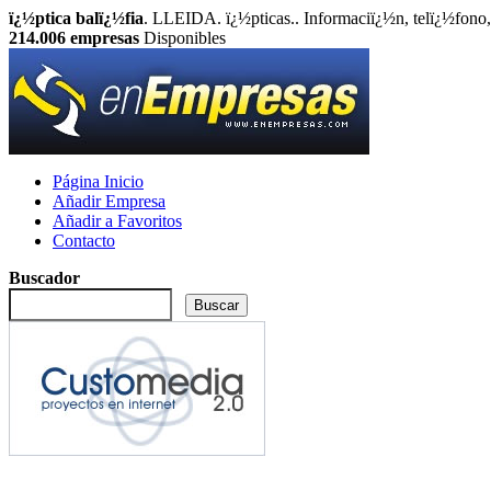
ï¿½ptica balï¿½fia
. LLEIDA. ï¿½pticas.. Informaciï¿½n, telï¿½fono,
214.006
empresas
Disponibles
Página Inicio
Añadir Empresa
Añadir a Favoritos
Contacto
Buscador