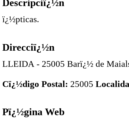
Descripciï¿½n
ï¿½pticas.
Direcciï¿½n
LLEIDA - 25005 Barï¿½ de Maial
Cï¿½digo Postal:
25005
Localida
Pï¿½gina Web