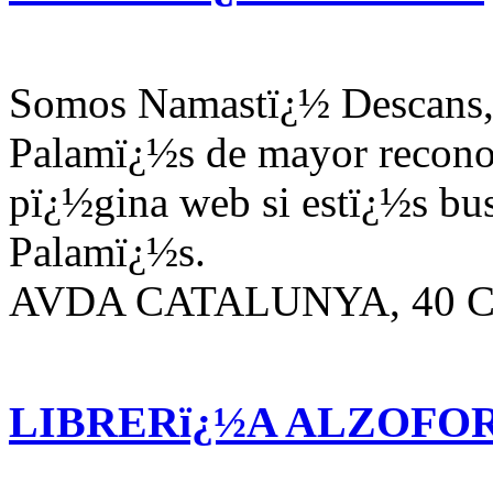
Somos Namastï¿½ Descans, 
Palamï¿½s de mayor reconoc
pï¿½gina web si estï¿½s bu
Palamï¿½s.
AVDA CATALUNYA, 40 Cal
LIBRERï¿½A ALZOFO