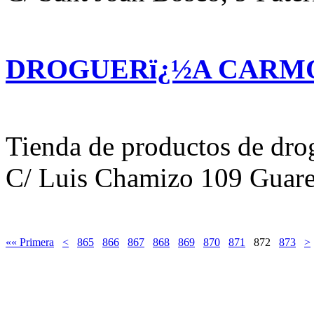
DROGUERï¿½A CARM
Tienda de productos de dro
C/ Luis Chamizo 109 Guare
«« Primera
<
865
866
867
868
869
870
871
872
873
>