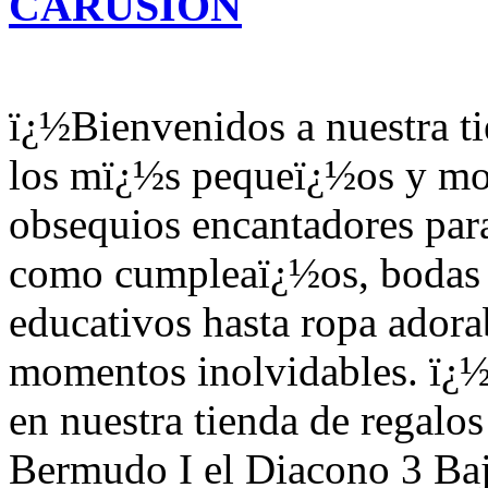
CARUSION
ï¿½Bienvenidos a nuestra t
los mï¿½s pequeï¿½os y mo
obsequios encantadores par
como cumpleaï¿½os, bodas y
educativos hasta ropa adora
momentos inolvidables. ï¿
en nuestra tienda de regalo
Bermudo I el Diacono 3 Ba