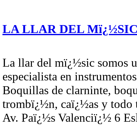
LA LLAR DEL Mï¿½SI
La llar del mï¿½sic somos u
especialista en instrumentos
Boquillas de clarninte, boqu
trombï¿½n, caï¿½as y todo t
Av. Paï¿½s Valenciï¿½ 6 Es