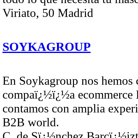
Viriato, 50 Madrid
SOYKAGROUP
En Soykagroup nos hemos c
compaï¿½ï¿½a ecommerce 
contamos con amplia exper
B2B world.
C. de Sï¿½nchez Barcï¿½iz